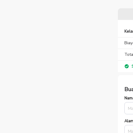
Kel
Biay
Tota
S
Bua
Nama
Alam