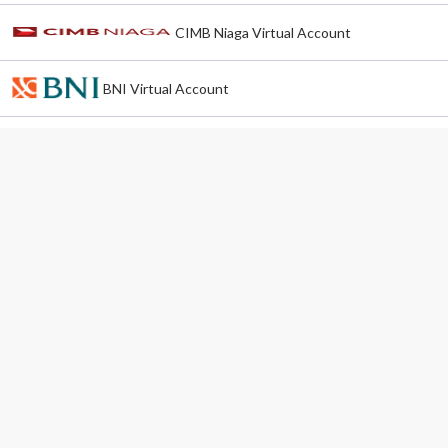
CIMB Niaga Virtual Account
BNI Virtual Account
BRI Virtual Acount
Ritel (Alfamart, Pegadaian, POS Indonesia)
OVO
pee Pay QRIS
DANA